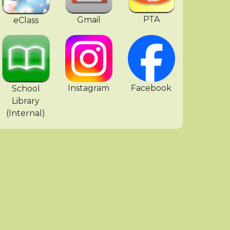
PTA
Gmail
eClass
「鄧顯人。同心同行」中六
Instagram
Facebook
School
Library
(Internal)