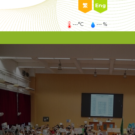
繁
Eng
---°C
--- %