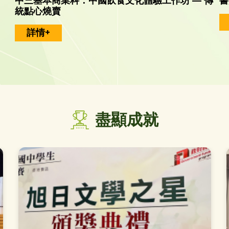
中三基本商業科：中國飲食文化體驗工作坊 — 傳
書
統點心燒賣
詳情+
盡顯成就
中取得卓越成績！
202