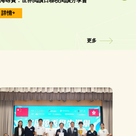
海尋寶：世界閲讀日聯校閱讀分享會
「照進
詳情+
詳情
更多
6-27年度插班生申請