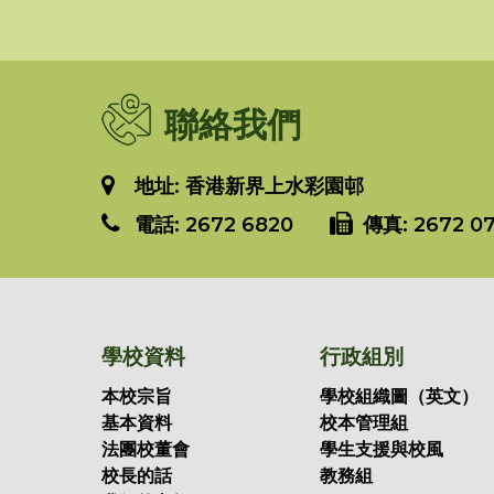
聯絡我們
地址: 香港新界上水彩園邨
電話:
2672 6820
傳真:
2672 07
學校資料
行政組別
本校宗旨
學校組織圖（英文）
基本資料
校本管理組
法團校董會
學生支援與校風
校長的話
教務組