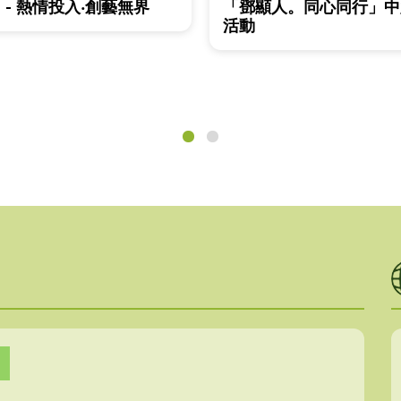
 - 熱情投入‧創藝無界
「鄧顯人。同心同行」中
活動