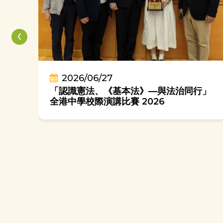
‹
2026/06/27
「認識憲法、《基本法》—與法治同行」
萬里
全港中學校際演講比賽 2026
我
學
「鄧顯人。同心同行」中六惜別活動