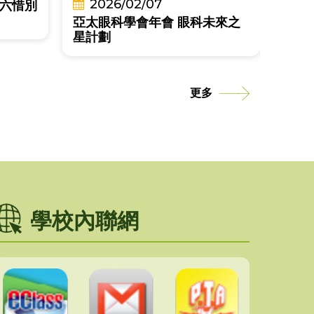
2026/02/07
六惜別
亞太眼科學會年會 眼科未來之
恭賀本校同學於2026
星計劃
更多
學校內聯網