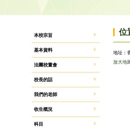
位
本校宗旨
基本資料
地址：香
放大地
法團校董會
校長的話
我們的老師
收生概況
科目