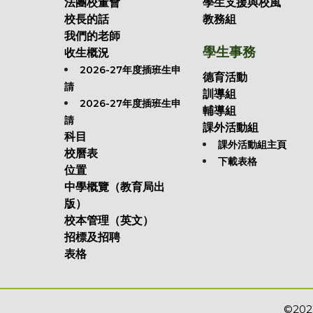
法團校董會
學生支援與校風
校長的話
教務組
我們的老師
學生事務
收生概況
2026-27年度插班生申
德育活動
請
訓導組
2026-27年度插班生申
輔導組
請
課外活動組
科目
課外活動組主頁
校曆表
下載表格
位置
中學概覽（教育局出
版）
校本管理（英文）
招標及招聘
表格
©2022