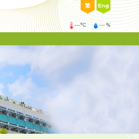
繁
Eng
---°C
--- %