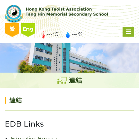
繁
Eng
---°C
--- %
連結
連結
EDB Links
Education Bureau