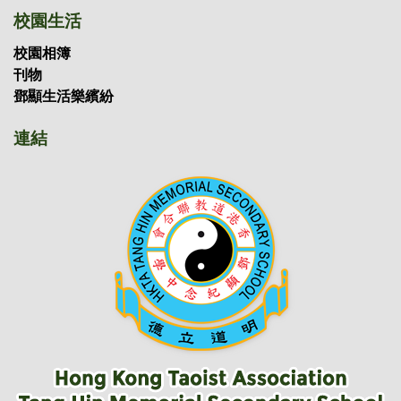
校園生活
校園相簿
刊物
鄧顯生活樂繽紛
連結