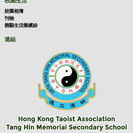
校園生活
校園相簿
刊物
鄧顯生活樂繽紛
連結