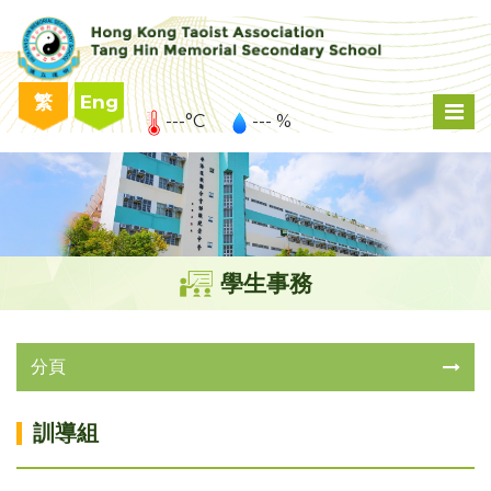
繁
Eng
---°C
--- %
學生事務
分頁
訓導組