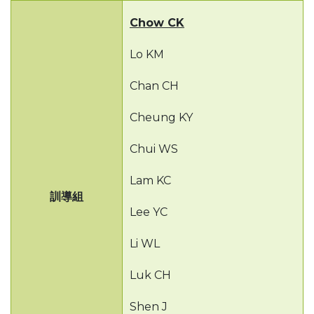
Chow CK
Lo KM
Chan CH
Cheung KY
Chui WS
Lam KC
訓導組
Lee YC
Li WL
Luk CH
Shen J