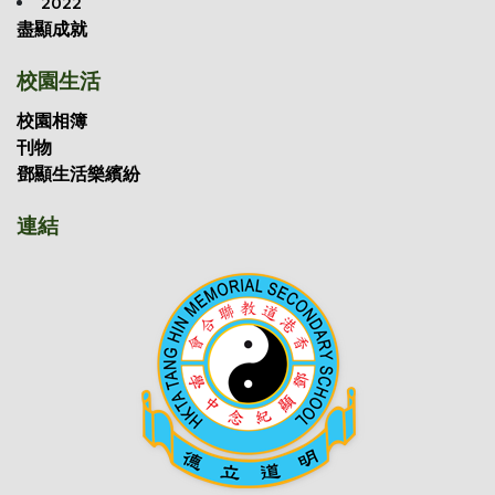
2022
盡顯成就
校園生活
校園相簿
刊物
鄧顯生活樂繽紛
連結