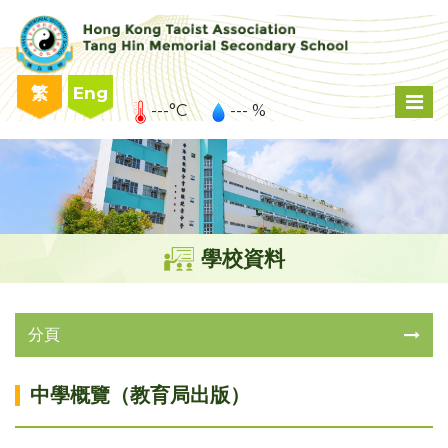
繁
Eng
---°C
--- %
學校資料
分頁
中學概覽（教育局出版）