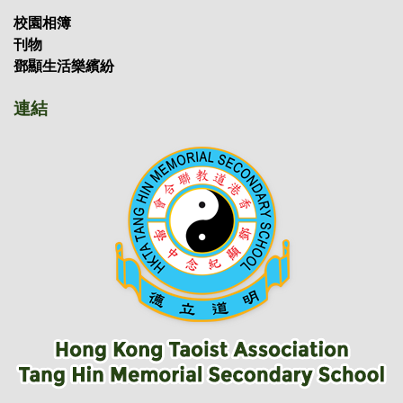
校園相簿
刊物
鄧顯生活樂繽紛
連結