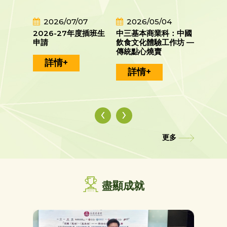
3
2026/07/07
2026/05/04
202
6年度簡介
2026-27年度插班生
中三基本商業科：中國
書海尋
申請
飲食文化體驗工作坊 —
聯校閱
傳統點心燒賣
詳情+
詳情
詳情+
‹
›
‹
›
更多
盡顯成就