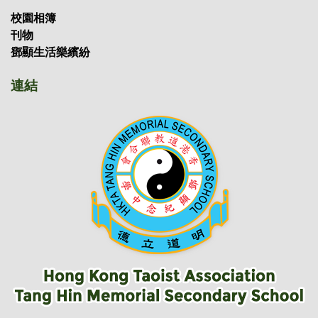
校園相簿
刊物
鄧顯生活樂繽紛
連結