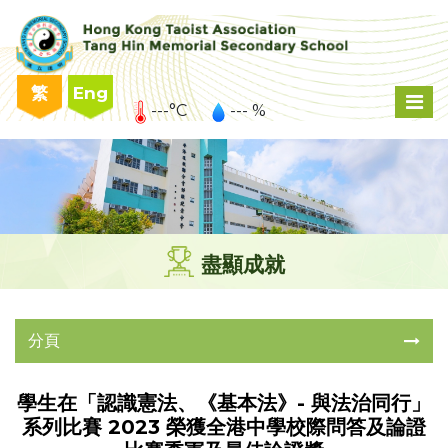
繁
Eng
---°C
--- %
盡顯成就
分頁
學生在「認識憲法、《基本法》- 與法治同行」
系列比賽 2023 榮獲全港中學校際問答及論證