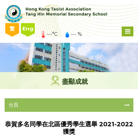
繁
Eng
---°C
--- %
盡顯成就
分頁
恭賀多名同學在北區優秀學生選舉 2021-2022
獲獎