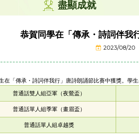
盡顯成就
恭賀同學在「傳承・詩詞伴我
2023/08/20
生在「傳承・詩詞伴我行」唐詩朗誦節比賽中獲獎。學生
普通話雙人組亞軍（夜鶯盃）
普通話單人組季軍（畫眉盃）
普通話單人組卓越獎