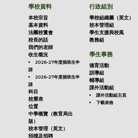
學校資料
行政組別
本校宗旨
學校組織圖（英文）
基本資料
校本管理組
法團校董會
學生支援與校風
校長的話
教務組
我們的老師
學生事務
收生概況
2026-27年度插班生申
德育活動
請
訓導組
2026-27年度插班生申
輔導組
請
課外活動組
科目
課外活動組主頁
校曆表
下載表格
位置
中學概覽（教育局出
版）
校本管理（英文）
招標及招聘