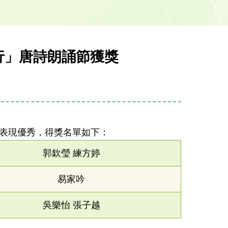
行」唐詩朗誦節獲獎
表現優秀，得獎名單如下：
郭欽瑩 練方婷
易家吟
吳樂怡 張子越