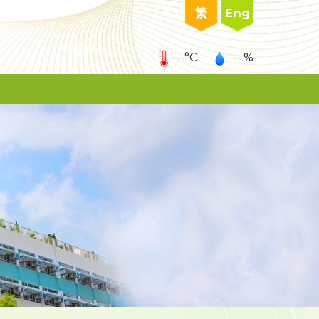
繁
Eng
---°C
--- %