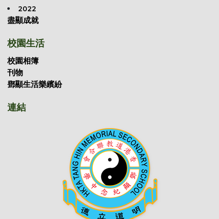
2022
盡顯成就
校園生活
校園相簿
刊物
鄧顯生活樂繽紛
連結