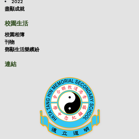
2022
盡顯成就
校園生活
校園相簿
刊物
鄧顯生活樂繽紛
連結