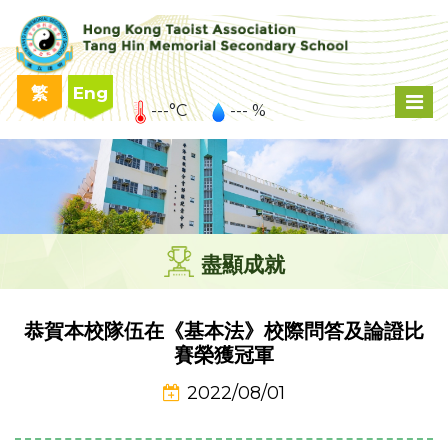
繁
Eng
---°C
--- %
盡顯成就
恭賀本校隊伍在《基本法》校際問答及論證比
賽榮獲冠軍
2022/08/01