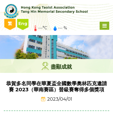
繁
Eng
---°C
--- %
盡顯成就
恭賀多名同學在華夏盃全國數學奧林匹克邀請
賽 2023（華南賽區）晉級賽奪得多個獎項
2023/04/01