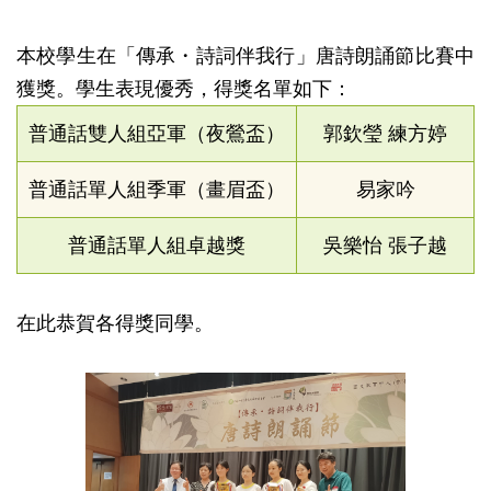
本校學生在「傳承・詩詞伴我行」唐詩朗誦節比賽中
獲獎。學生表現優秀，得獎名單如下：
普通話雙人組亞軍（夜鶯盃）
郭欽瑩 練方婷
普通話單人組季軍（畫眉盃）
易家吟
普通話單人組卓越獎
吳樂怡 張子越
在此恭賀各得獎同學。