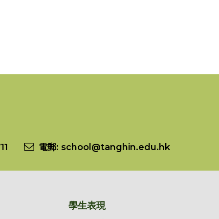
11
電郵:
school@tanghin.edu.hk
學生表現