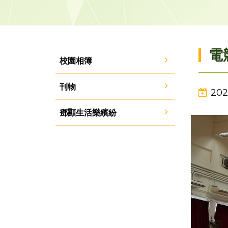
電
校園相簿
刊物
202
鄧顯生活樂繽紛