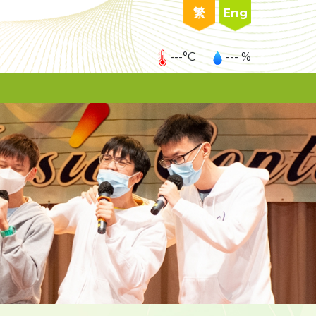
繁
Eng
---°C
--- %