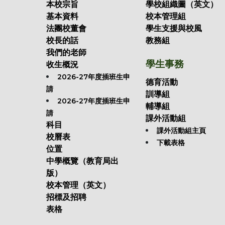
本校宗旨
學校組織圖（英文）
基本資料
校本管理組
法團校董會
學生支援與校風
校長的話
教務組
我們的老師
學生事務
收生概況
2026-27年度插班生申
德育活動
請
訓導組
2026-27年度插班生申
輔導組
請
課外活動組
科目
課外活動組主頁
校曆表
下載表格
位置
中學概覽（教育局出
版）
校本管理（英文）
招標及招聘
表格