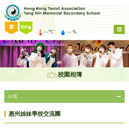
繁
Eng
---°C
--- %
校園相簿
分頁
惠州姊妹學校交流團