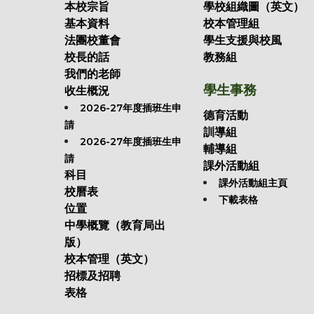
本校宗旨
學校組織圖（英文）
基本資料
校本管理組
法團校董會
學生支援與校風
校長的話
教務組
我們的老師
學生事務
收生概況
2026-27年度插班生申
德育活動
請
訓導組
2026-27年度插班生申
輔導組
請
課外活動組
科目
課外活動組主頁
校曆表
下載表格
位置
中學概覽（教育局出
版）
校本管理（英文）
招標及招聘
表格