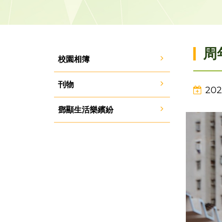
周
校園相簿
刊物
202
鄧顯生活樂繽紛