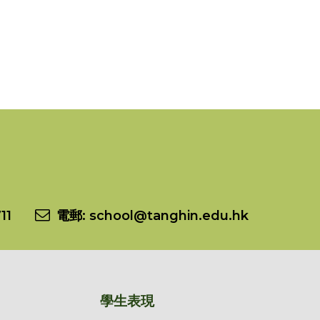
11
電郵:
school@tanghin.edu.hk
學生表現