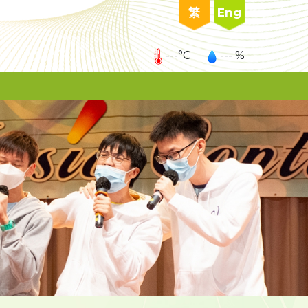
繁
Eng
---°C
--- %