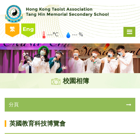
繁
Eng
---°C
--- %
校園相簿
分頁
英國教育科技博覽會