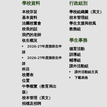
學校資料
行政組別
本校宗旨
學校組織圖（英文）
基本資料
校本管理組
法團校董會
學生支援與校風
校長的話
教務組
我們的老師
學生事務
收生概況
2026-27年度插班生申
德育活動
請
訓導組
2026-27年度插班生申
輔導組
請
課外活動組
科目
課外活動組主頁
校曆表
下載表格
位置
中學概覽（教育局出
版）
校本管理（英文）
招標及招聘