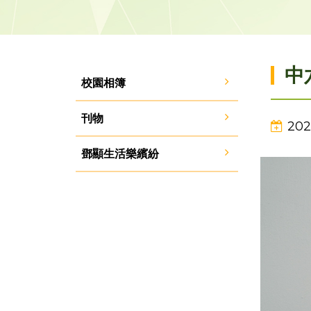
中
校園相簿
刊物
202
鄧顯生活樂繽紛