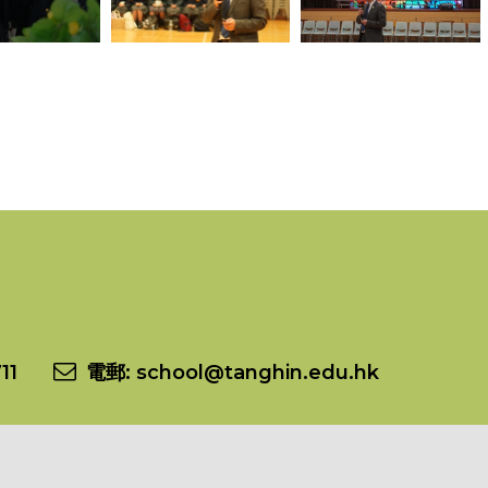
11
電郵:
school@tanghin.edu.hk