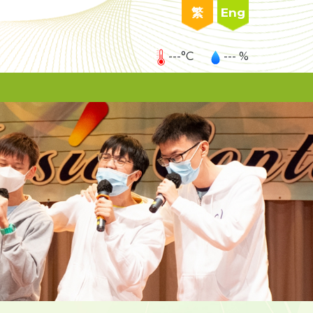
繁
Eng
---°C
--- %