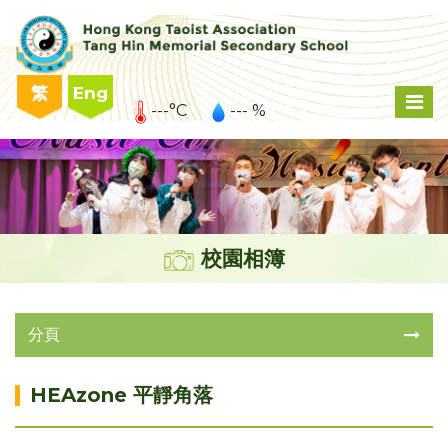
繁
Eng
---°C
--- %
校園相簿
分頁
HEAzone 平靜角落