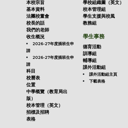
本校宗旨
學校組織圖（英文）
基本資料
校本管理組
法團校董會
學生支援與校風
校長的話
教務組
我們的老師
學生事務
收生概況
2026-27年度插班生申
德育活動
請
訓導組
2026-27年度插班生申
輔導組
請
課外活動組
科目
課外活動組主頁
校曆表
下載表格
位置
中學概覽（教育局出
版）
校本管理（英文）
招標及招聘
表格