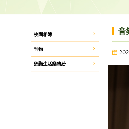
音
校園相簿
刊物
202
鄧顯生活樂繽紛