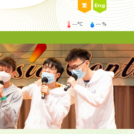
繁
Eng
---°C
--- %