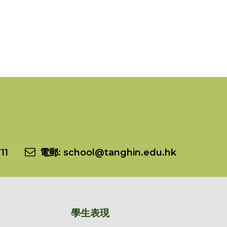
11
電郵:
school@tanghin.edu.hk
學生表現