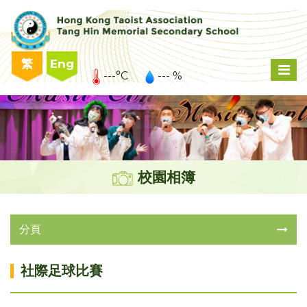
繁
Eng
---°C
--- %
校園相簿
分頁
社際足球比賽