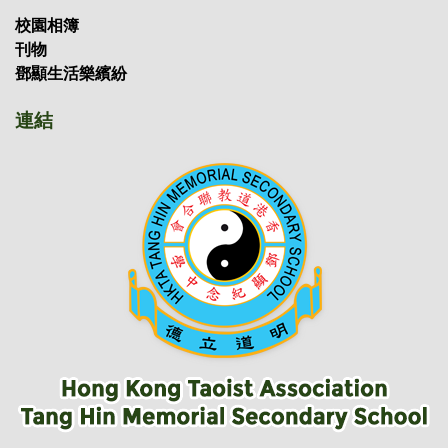
校園相簿
刊物
鄧顯生活樂繽紛
連結