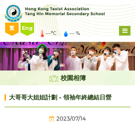
繁
Eng
---°C
--- %
校園相簿
大哥哥大姐姐計劃 - 領袖年終總結日營
2023/07/14