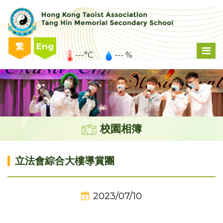
繁
Eng
---°C
--- %
校園相簿
立法會綜合大樓導賞團
2023/07/10