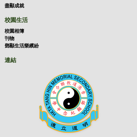
盡顯成就
校園生活
校園相簿
刊物
鄧顯生活樂繽紛
連結