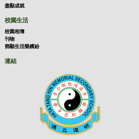
盡顯成就
校園生活
校園相簿
刊物
鄧顯生活樂繽紛
連結