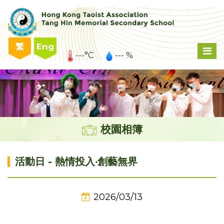
繁
Eng
---°C
--- %
校園相簿
活動日 - 熱情投入‧創藝無界
2026/03/13