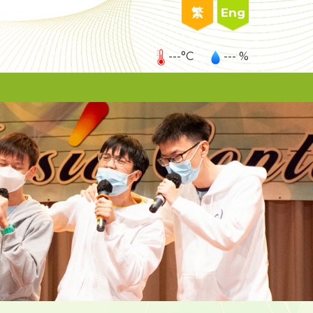
繁
Eng
---°C
--- %