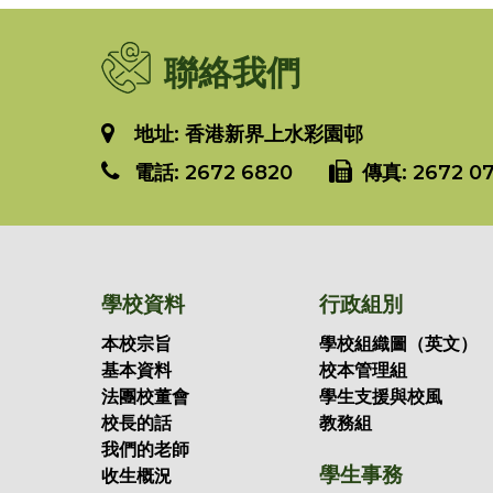
聯絡我們
地址: 香港新界上水彩園邨
電話:
2672 6820
傳真:
2672 07
學校資料
行政組別
本校宗旨
學校組織圖（英文）
基本資料
校本管理組
法團校董會
學生支援與校風
校長的話
教務組
我們的老師
學生事務
收生概況