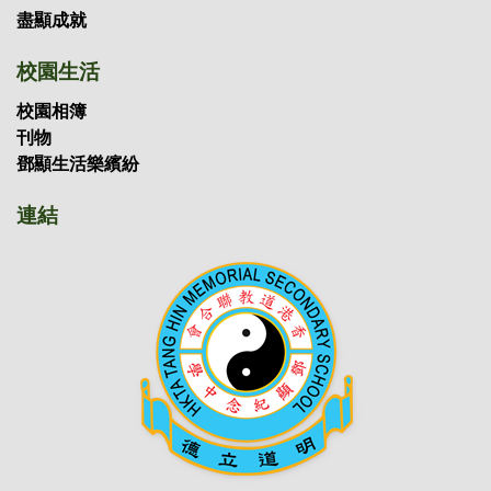
盡顯成就
校園生活
校園相簿
刊物
鄧顯生活樂繽紛
連結