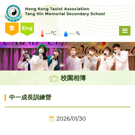
繁
Eng
---°C
--- %
校園相簿
中一成長訓練營
2026/01/30