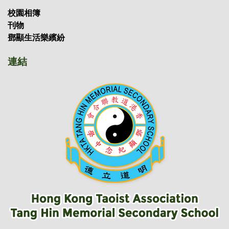
校園相簿
刊物
鄧顯生活樂繽紛
連結