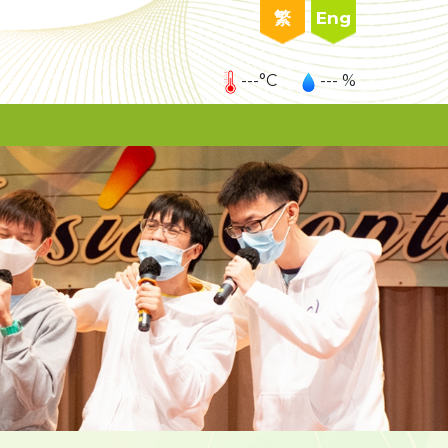
繁
Eng
---°C
--- %