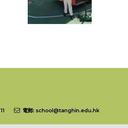
11
電郵:
school@tanghin.edu.hk