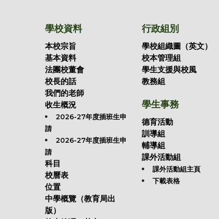
學校資料
行政組別
本校宗旨
學校組織圖（英文）
基本資料
校本管理組
法團校董會
學生支援與校風
校長的話
教務組
我們的老師
學生事務
收生概況
2026-27年度插班生申
德育活動
請
訓導組
2026-27年度插班生申
輔導組
請
課外活動組
科目
課外活動組主頁
校曆表
下載表格
位置
中學概覽（教育局出
版）