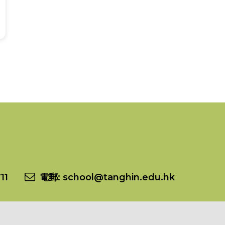
11
電郵:
school@tanghin.edu.hk