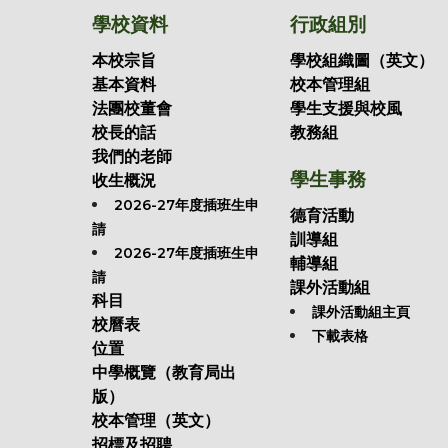
學校資料
行政組別
本校宗旨
學校組織圖（英文）
基本資料
校本管理組
法團校董會
學生支援與校風
校長的話
教務組
我們的老師
學生事務
收生概況
2026-27年度插班生申
德育活動
請
訓導組
2026-27年度插班生申
輔導組
請
課外活動組
科目
課外活動組主頁
校曆表
下載表格
位置
中學概覽（教育局出
版）
校本管理（英文）
招標及招聘