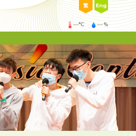
繁
Eng
---°C
--- %