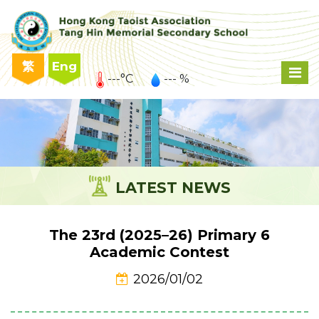
繁
Eng
---°C
--- %
LATEST NEWS
The 23rd (2025–26) Primary 6
Academic Contest
2026/01/02